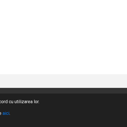
rd cu utilizarea lor.
PRODUSE
te
aici
.
DESPRE NOI