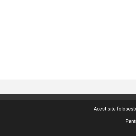
Acest site folosește
CONTACT
+40 365 424 422
Pentr
Fax: +40 365 424 423
hidromix@hidromix.com