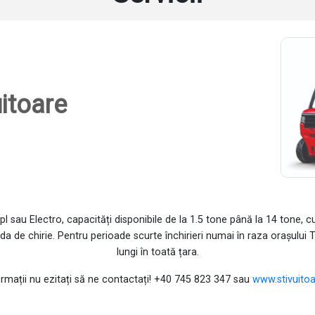
uitoare
Gpl sau Electro, capacități disponibile de la 1.5 tone până la 14 tone,
ada de chirie. Pentru perioade scurte închirieri numai în raza orașulu
lungi în toată țara.
rmații nu ezitați să ne contactați! +40 745 823 347 sau
www.stivuito