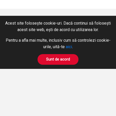
Acest site folosește cookie-uri. Dacă continui să folosești
acest site web, ești de acord cu utilizarea lor.
CONTACT
SERVICII
Pentru a afla mai multe, inclusiv cum să controlezi cookie-
+40 365 424 422
Hidraulică
urile, uită-te
aici
.
Fax: +40 365 424 423
Pneumatică
hidromix@hidromix.com
BOWDEN
Sunt de acord
Prelucrări pe mașini unelte
NE GĂSIȚI ȘI PE
Închirieri Stivuitoare
PRODUSE
DESPRE NOI
CERERE OFERTA