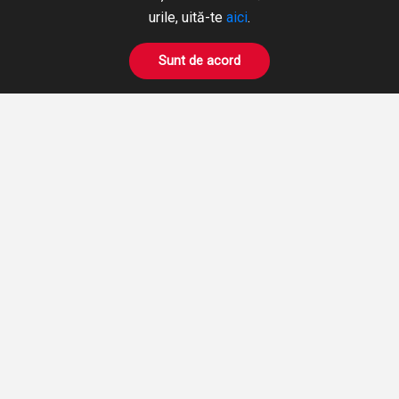
+40 365 424 422
Hidraulică
urile, uită-te
aici
.
Fax: +40 365 424 423
Pneumatică
hidromix@hidromix.com
BOWDEN
Sunt de acord
Prelucrări pe mașini unelte
NE GĂSIȚI ȘI PE
Închirieri Stivuitoare
PRODUSE
DESPRE NOI
CERERE OFERTA
AUTENTIFICARE
ÎNREGISTRARE
Termenii și condițiile
© Hidromix
2026