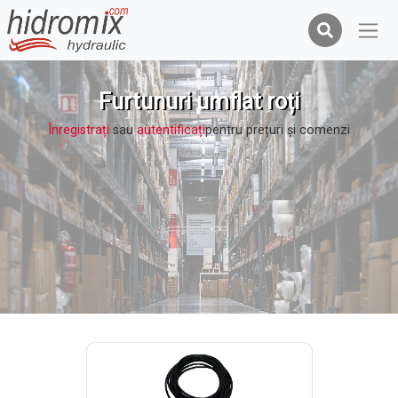
Furtunuri umflat roți
Înregistrați
sau
autentificați
pentru prețuri şi comenzi