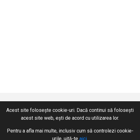
Acest site folosește cookie-uri. Dacă continui să folosești
acest site web, ești de acord cu utilizarea lor.
CONTACT
SERVICII
Pentru a afla mai multe, inclusiv cum să controlezi cookie-
+40 365 424 422
Hidraulică
urile, uită-te
aici
.