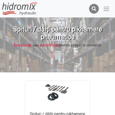
Spituri / dălți pentru pikhamere
pneumatice
Înregistrați
sau
autentificați
pentru prețuri şi comenzi
Spituri / dălți pentru pikhamere