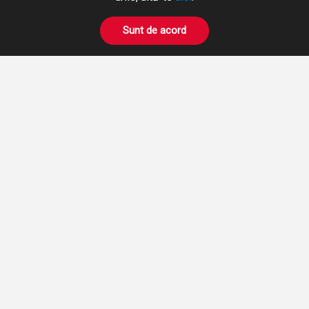
Fax: +40 365 424 423
Pneumatică
hidromix@hidromix.com
BOWDEN
Sunt de acord
Prelucrări pe mașini unelte
NE GĂSIȚI ȘI PE
Închirieri Stivuitoare
PRODUSE
DESPRE NOI
CERERE OFERTA
AUTENTIFICARE
ÎNREGISTRARE
Termenii și condițiile
© Hidromix
2026
Designed by Highsoft Solutions