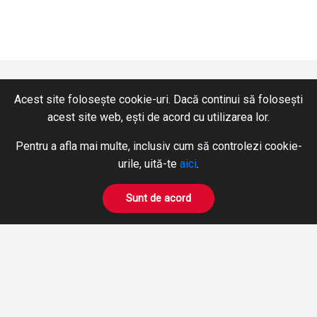
Acest site folosește cookie-uri. Dacă continui să folosești
acest site web, ești de acord cu utilizarea lor.
CONTACT
SERVICII
Pentru a afla mai multe, inclusiv cum să controlezi cookie-
+40 365 424 422
Hidraulică
urile, uită-te
aici
.
Fax: +40 365 424 423
Pneumatică
hidromix@hidromix.com
BOWDEN
Sunt de acord
Prelucrări pe mașini unelte
NE GĂSIȚI ȘI PE
Închirieri Stivuitoare
PRODUSE
DESPRE NOI