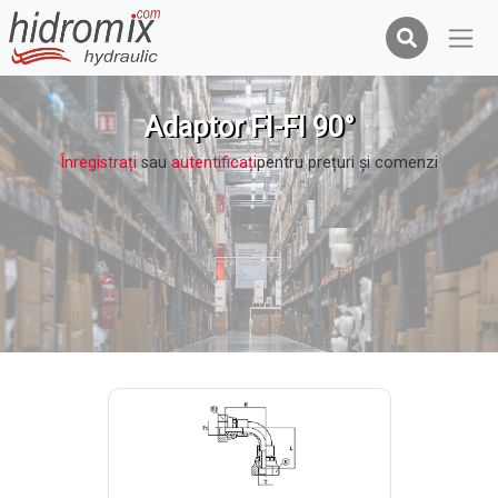
Adaptor FI-FI 90°
Înregistrați
sau
autentificați
pentru prețuri şi comenzi