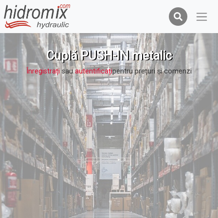
Cuplă PUSH-IN metalic
Înregistrați
sau
autentificați
pentru prețuri şi comenzi