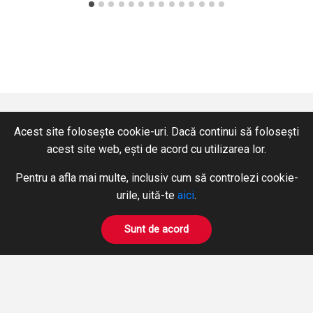
Acest site folosește cookie-uri. Dacă continui să folosești
acest site web, ești de acord cu utilizarea lor.
CONTACT
SERVICII
Pentru a afla mai multe, inclusiv cum să controlezi cookie-
+40 365 424 422
Hidraulică
urile, uită-te
aici
.
Fax: +40 365 424 423
Pneumatică
hidromix@hidromix.com
BOWDEN
Sunt de acord
Prelucrări pe mașini unelte
NE GĂSIȚI ȘI PE
Închirieri Stivuitoare
PRODUSE